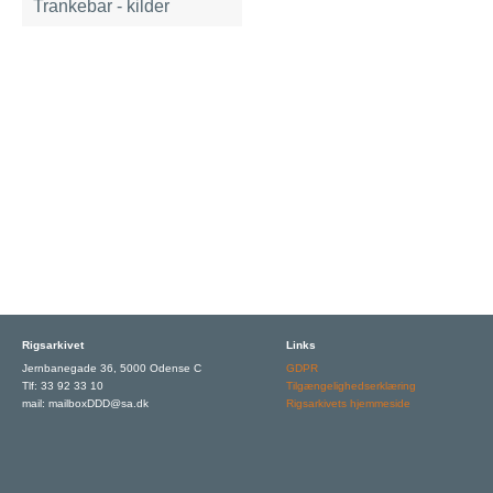
Trankebar - kilder
Rigsarkivet
Links
Jernbanegade 36, 5000 Odense C
GDPR
Tlf: 33 92 33 10
Tilgængelighedserklæring
mail: mailboxDDD@sa.dk
Rigsarkivets hjemmeside