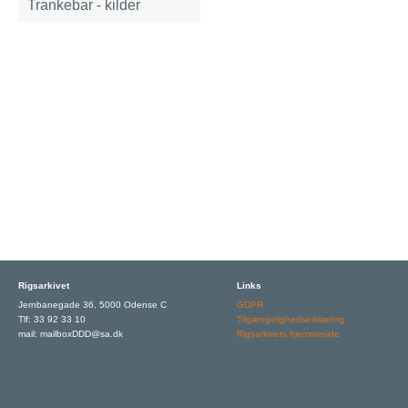
Trankebar - kilder
Rigsarkivet
Links
Jernbanegade 36, 5000 Odense C
GDPR
Tlf: 33 92 33 10
Tilgængelighedserklæring
mail: mailboxDDD@sa.dk
Rigsarkivets hjemmeside