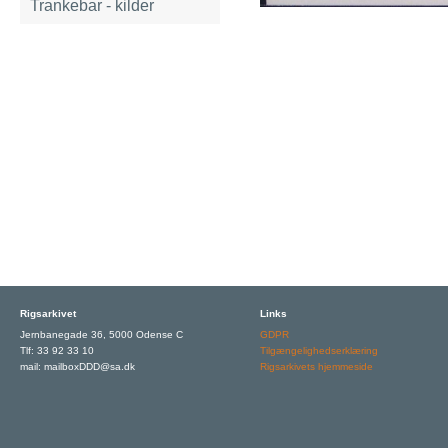
Trankebar - kilder
Rigsarkivet
Links
Jernbanegade 36, 5000 Odense C
GDPR
Tlf: 33 92 33 10
Tilgængelighedserklæring
mail: mailboxDDD@sa.dk
Rigsarkivets hjemmeside