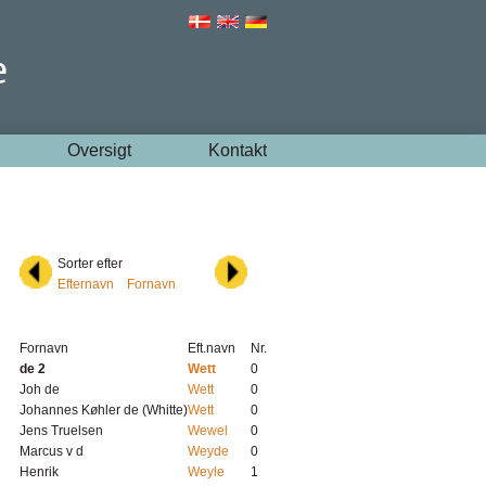
Oversigt
Kontakt
Sorter efter
Efternavn
Fornavn
Fornavn
Eft.navn
Nr.
de 2
Wett
0
Joh de
Wett
0
Johannes Køhler de (Whitte)
Wett
0
Jens Truelsen
Wewel
0
Marcus v d
Weyde
0
Henrik
Weyle
1