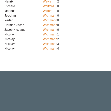
Henrik
Weyle
2
Richard
Whitford
0
Magnus
Wiborg
0
Joachim
Wichman
0
Peder
Wichmand
0
Herman Jacob
Wichmann
0
Jacob Nicolaus
Wichmann
0
Nicolay
Wichmann
1
Nicolay
Wichmann
2
Nicolay
Wichmann
3
Nicolay
Wichmann
4