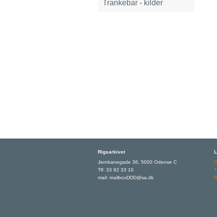
Trankebar - kilder
Rigsarkivet
L
Jernbanegade 36, 5000 Odense C
Tlf: 33 92 33 10
T
mail: mailboxDDD@sa.dk
R