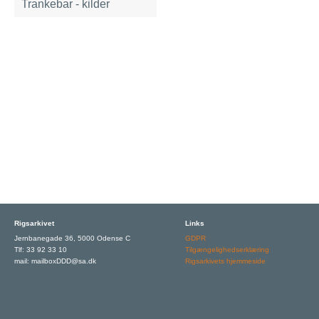
Trankebar - kilder
Rigsarkivet
Links
Jernbanegade 36, 5000 Odense C
GDPR
Tlf: 33 92 33 10
Tilgængelighedserklæring
mail: mailboxDDD@sa.dk
Rigsarkivets hjemmeside