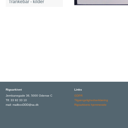
Trankebar - kilder
Rigsarkivet
Links
Jernbanegade 36, 5000 Odense C
GDPR
Tlf: 33 92 33 10
Tilgængelighedserklæring
mail: mailboxDDD@sa.dk
Rigsarkivets hjemmeside