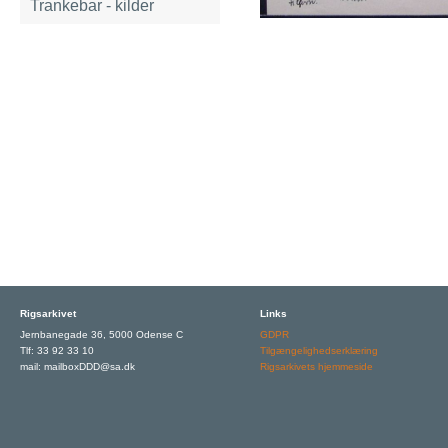
Trankebar - kilder
Rigsarkivet
Links
Jernbanegade 36, 5000 Odense C
GDPR
Tlf: 33 92 33 10
Tilgængelighedserklæring
mail: mailboxDDD@sa.dk
Rigsarkivets hjemmeside