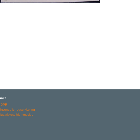
inks
GDPR
ilgængelighedserklæring
igsarkivets hjemmeside