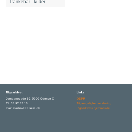
Trankebar - kilder
Rigsarkivet
Links
Jernbanegade 36, 5000 Odense C
GDPR
Tlf: 33 92 33 10
Tilgængelighedserklæring
mail: mailboxDDD@sa.dk
Rigsarkivets hjemmeside