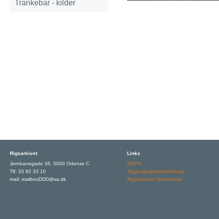
Trankebar - kilder
Rigsarkivet
Links
Jernbanegade 36, 5000 Odense C
GDPR
Tlf: 33 92 33 10
Tilgængelighedserklæring
mail: mailboxDDD@sa.dk
Rigsarkivets hjemmeside