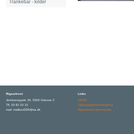
Trankebar - kilder
Rigsarkivet
Links
Jernbanegade 36, 5000 Odense C
GDPR
Tlf: 33 92 33 10
Tilgængelighedserklæring
mail: mailboxDDD@sa.dk
Rigsarkivets hjemmeside