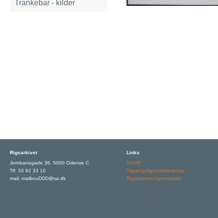
Trankebar - kilder
Rigsarkivet
Links
Jernbanegade 36, 5000 Odense C
GDPR
Tlf: 33 92 33 10
Tilgængelighedserklæring
mail: mailboxDDD@sa.dk
Rigsarkivets hjemmeside