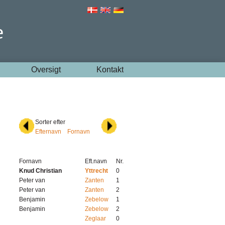
Oversigt
Kontakt
Sorter efter
Efternavn
Fornavn
Fornavn
Eft.navn
Nr.
Knud Christian
Yttrecht
0
Peter van
Zanten
1
Peter van
Zanten
2
Benjamin
Zebelow
1
Benjamin
Zebelow
2
Zeglaar
0