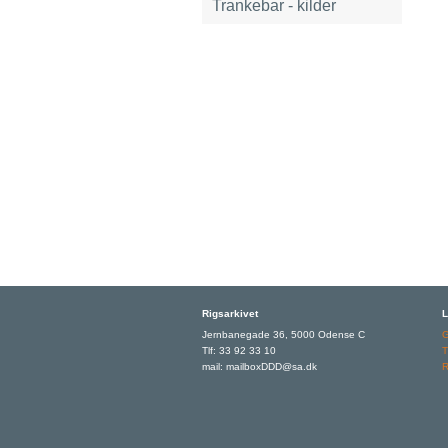
Trankebar - kilder
Rigsarkivet
L
Jernbanegade 36, 5000 Odense C
Tlf: 33 92 33 10
T
mail: mailboxDDD@sa.dk
R