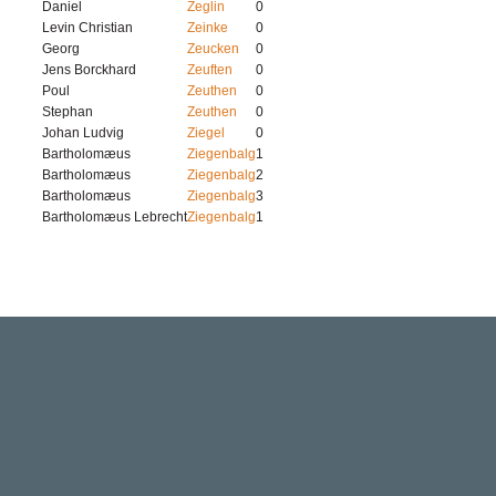
Daniel
Zeglin
0
Levin Christian
Zeinke
0
Georg
Zeucken
0
Jens Borckhard
Zeuften
0
Poul
Zeuthen
0
Stephan
Zeuthen
0
Johan Ludvig
Ziegel
0
Bartholomæus
Ziegenbalg
1
Bartholomæus
Ziegenbalg
2
Bartholomæus
Ziegenbalg
3
Bartholomæus Lebrecht
Ziegenbalg
1