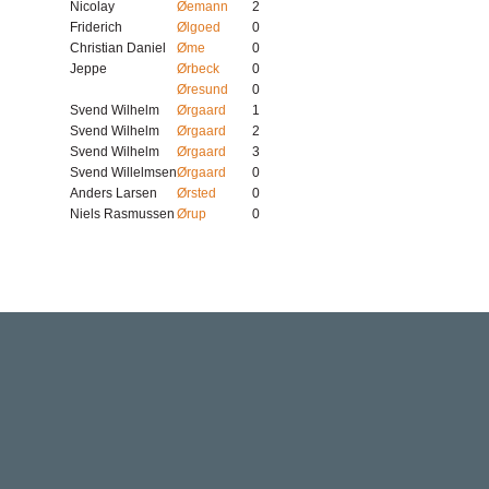
Nicolay
Øemann
2
Friderich
Ølgoed
0
Christian Daniel
Øme
0
Jeppe
Ørbeck
0
Øresund
0
Svend Wilhelm
Ørgaard
1
Svend Wilhelm
Ørgaard
2
Svend Wilhelm
Ørgaard
3
Svend Willelmsen
Ørgaard
0
Anders Larsen
Ørsted
0
Niels Rasmussen
Ørup
0