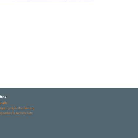
inks
GDPR
ilgængelighedserklæring
igsarkivets hjemmeside