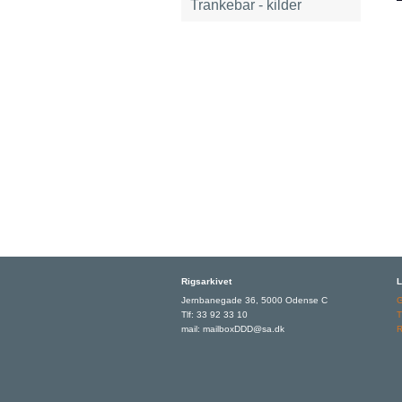
Trankebar - kilder
Rigsarkivet
L
Jernbanegade 36, 5000 Odense C
Tlf: 33 92 33 10
T
mail: mailboxDDD@sa.dk
R