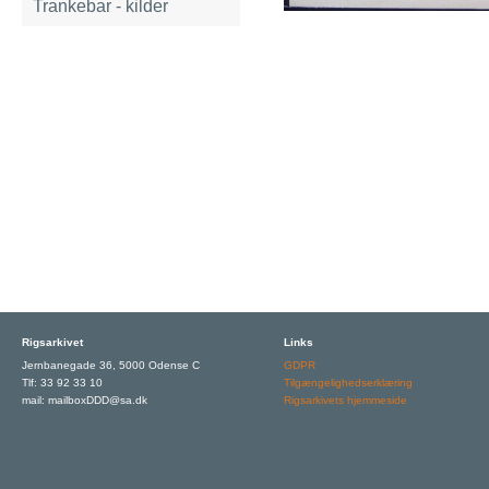
Trankebar - kilder
Rigsarkivet
Links
Jernbanegade 36, 5000 Odense C
GDPR
Tlf: 33 92 33 10
Tilgængelighedserklæring
mail: mailboxDDD@sa.dk
Rigsarkivets hjemmeside