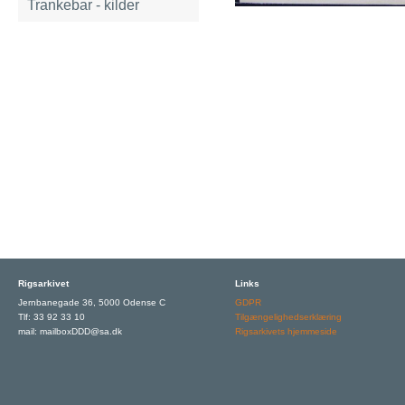
Trankebar - kilder
Rigsarkivet
Links
Jernbanegade 36, 5000 Odense C
GDPR
Tlf: 33 92 33 10
Tilgængelighedserklæring
mail: mailboxDDD@sa.dk
Rigsarkivets hjemmeside