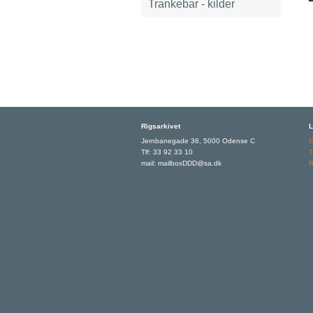
Trankebar - kilder
Rigsarkivet
L
Jernbanegade 36, 5000 Odense C
Tlf: 33 92 33 10
T
mail: mailboxDDD@sa.dk
R