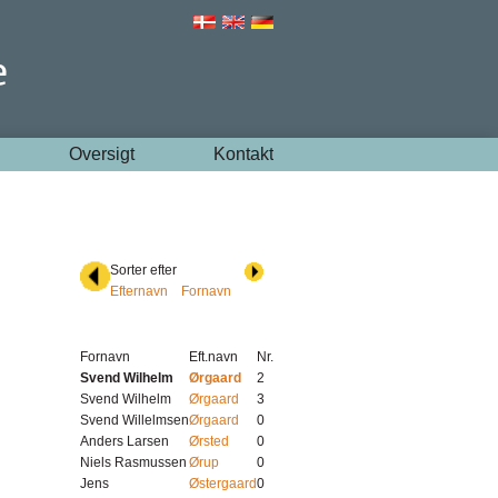
Oversigt
Kontakt
Sorter efter
Efternavn
Fornavn
Fornavn
Eft.navn
Nr.
Svend Wilhelm
Ørgaard
2
Svend Wilhelm
Ørgaard
3
Svend Willelmsen
Ørgaard
0
Anders Larsen
Ørsted
0
Niels Rasmussen
Ørup
0
Jens
Østergaard
0