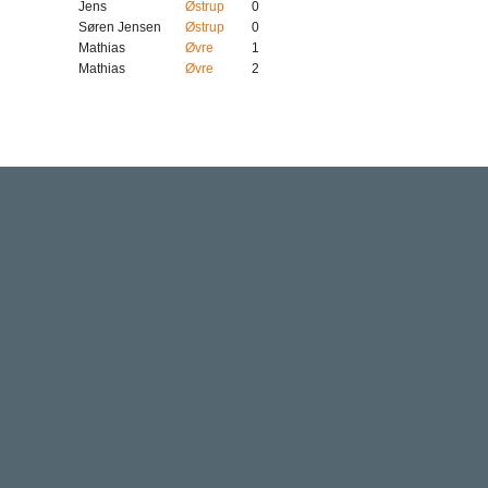
Jens
Østrup
0
Søren Jensen
Østrup
0
Mathias
Øvre
1
Mathias
Øvre
2