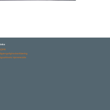
inks
GDPR
ilgængelighedserklæring
igsarkivets hjemmeside