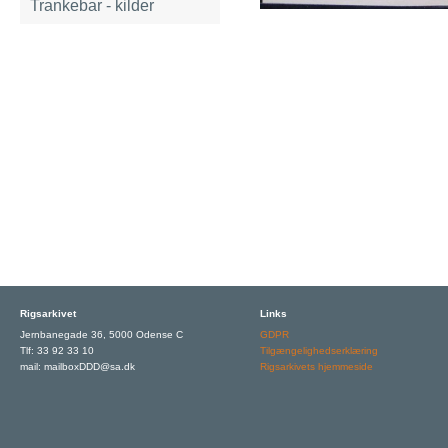
Trankebar - kilder
Rigsarkivet
Links
Jernbanegade 36, 5000 Odense C
GDPR
Tlf: 33 92 33 10
Tilgængelighedserklæring
mail: mailboxDDD@sa.dk
Rigsarkivets hjemmeside