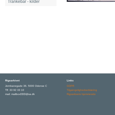
Trankebar - kilder
Rigsarkivet
Links
Jernbanegade 36, 5000 Odense C
GDPR
Tlf: 33 92 33 10
Tilgængelighedserklæring
mail: mailboxDDD@sa.dk
Rigsarkivets hjemmeside