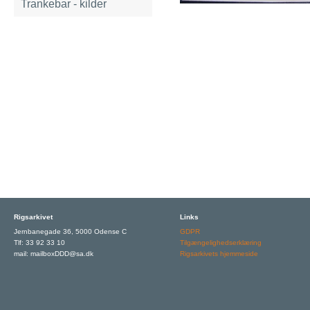
Trankebar - kilder
Rigsarkivet
Links
Jernbanegade 36, 5000 Odense C
GDPR
Tlf: 33 92 33 10
Tilgængelighedserklæring
mail: mailboxDDD@sa.dk
Rigsarkivets hjemmeside