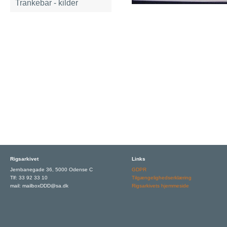
Trankebar - kilder
Rigsarkivet
Links
Jernbanegade 36, 5000 Odense C
GDPR
Tlf: 33 92 33 10
Tilgængelighedserklæring
mail: mailboxDDD@sa.dk
Rigsarkivets hjemmeside