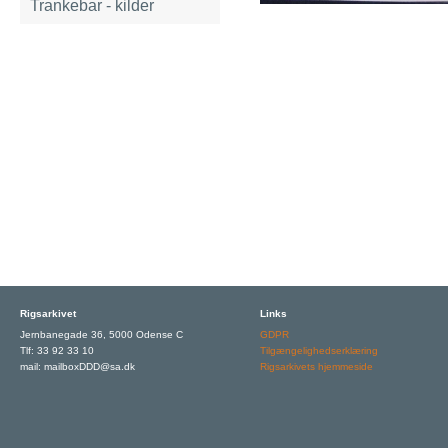
Trankebar - kilder
Rigsarkivet
Links
Jernbanegade 36, 5000 Odense C
GDPR
Tlf: 33 92 33 10
Tilgængelighedserklæring
mail: mailboxDDD@sa.dk
Rigsarkivets hjemmeside