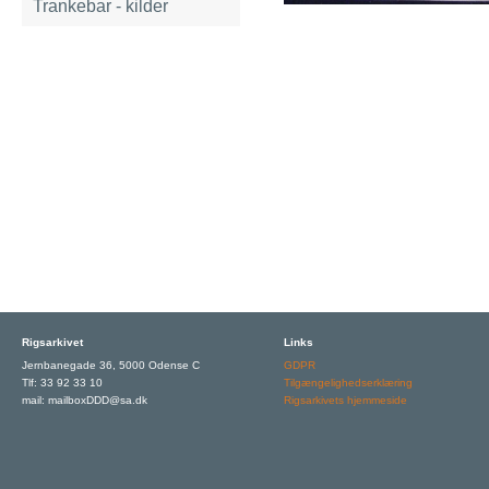
Trankebar - kilder
Rigsarkivet
Links
Jernbanegade 36, 5000 Odense C
GDPR
Tlf: 33 92 33 10
Tilgængelighedserklæring
mail: mailboxDDD@sa.dk
Rigsarkivets hjemmeside