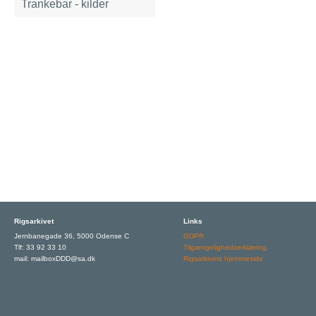
Trankebar - kilder
Rigsarkivet
Links
Jernbanegade 36, 5000 Odense C
GDPR
Tlf: 33 92 33 10
Tilgængelighedserklæring
mail: mailboxDDD@sa.dk
Rigsarkivets hjemmeside