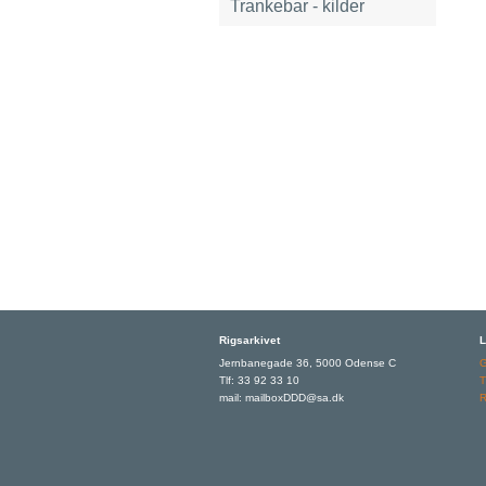
Trankebar - kilder
Rigsarkivet
L
Jernbanegade 36, 5000 Odense C
Tlf: 33 92 33 10
T
mail: mailboxDDD@sa.dk
R