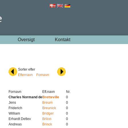
Oversigt
Kontakt
Sorter efter
Efternavn
Fornavn
Fornavn
Eft.navn
Nr.
Charles Normand de
Bretteville
0
Jens
Breum
0
Friderich
Breunick
0
William
Bridger
0
Erhardt Detlev
Brilon
0
Andreas
Brinck
0