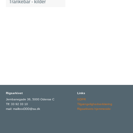
Trankebar - kilder
Rigsarkivet
Links
Jernbanegade 36, 5000 Odense C
GDPR
Tlf: 33 92 33 10
Tilgængelighedserklæring
mail: mailboxDDD@sa.dk
Rigsarkivets hjemmeside