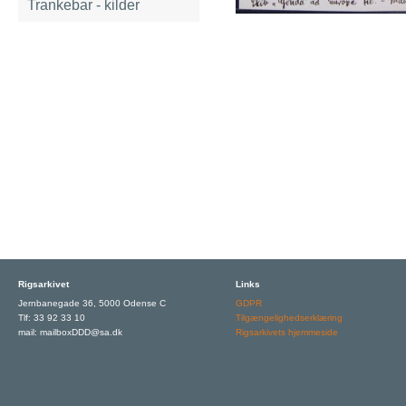
Trankebar - kilder
Rigsarkivet
Links
Jernbanegade 36, 5000 Odense C
GDPR
Tlf: 33 92 33 10
Tilgængelighedserklæring
mail: mailboxDDD@sa.dk
Rigsarkivets hjemmeside