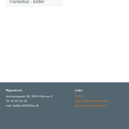
Trankebar - kilder
Rigsarkivet
Links
Jernbanegade 36, 5000 Odense C
GDPR
Tlf: 33 92 33 10
Tilgængelighedserklæring
mail: mailboxDDD@sa.dk
Rigsarkivets hjemmeside