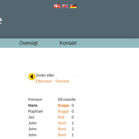
Oversigt
Kontakt
Sorter efter
Efternavn
Fornavn
Fornavn
Eft.navn
Nr.
Hans
Bugge
0
Raphael
Bugge
0
Jan
Bull
0
John
Burd
1
John
Burd
2
John
Burd
1