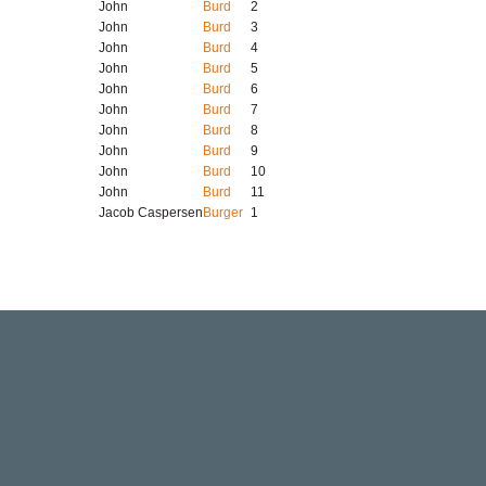
John
Burd
2
John
Burd
3
John
Burd
4
John
Burd
5
John
Burd
6
John
Burd
7
John
Burd
8
John
Burd
9
John
Burd
10
John
Burd
11
Jacob Caspersen
Burger
1