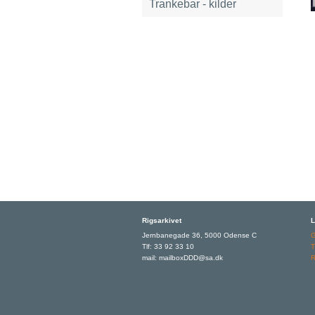
Trankebar - kilder
Rigsarkivet
L
Jernbanegade 36, 5000 Odense C
Tlf: 33 92 33 10
T
mail: mailboxDDD@sa.dk
R