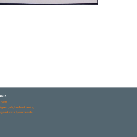
inks
GDPR
ilgængelighedserklæring
igsarkivets hjemmeside