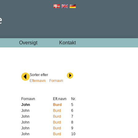
Oversigt
Kontakt
Sorter efter
Efternavn
Fornavn
Fornavn
Eft.navn
Nr.
John
Burd
5
John
Burd
6
John
Burd
7
John
Burd
8
John
Burd
9
John
Burd
10