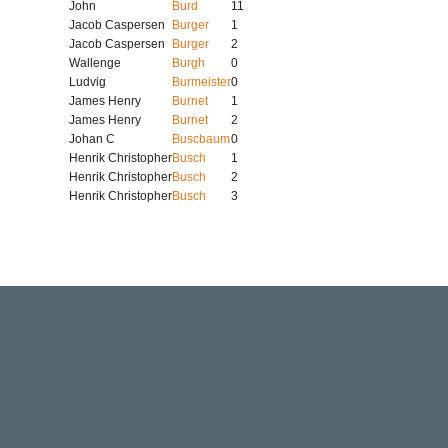
John
Burd
11
Jacob Caspersen
Burger
1
Jacob Caspersen
Burger
2
Wallenge
Burgh
0
Ludvig
Burmeister
0
James Henry
Burnet
1
James Henry
Burnet
2
Johan C
Buscbaum
0
Henrik Christopher
Busch
1
Henrik Christopher
Busch
2
Henrik Christopher
Busch
3