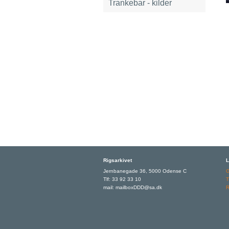
Trankebar - kilder
Rigsarkivet
L
Jernbanegade 36, 5000 Odense C
Tlf: 33 92 33 10
T
mail: mailboxDDD@sa.dk
R