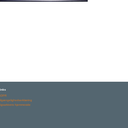
inks
GDPR
ilgængelighedserklæring
igsarkivets hjemmeside