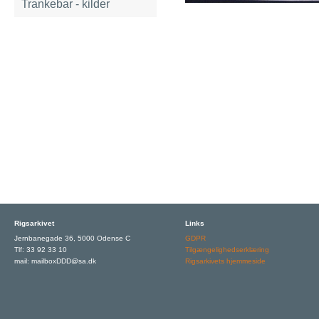
Trankebar - kilder
Rigsarkivet
Links
Jernbanegade 36, 5000 Odense C
GDPR
Tlf: 33 92 33 10
Tilgængelighedserklæring
mail: mailboxDDD@sa.dk
Rigsarkivets hjemmeside