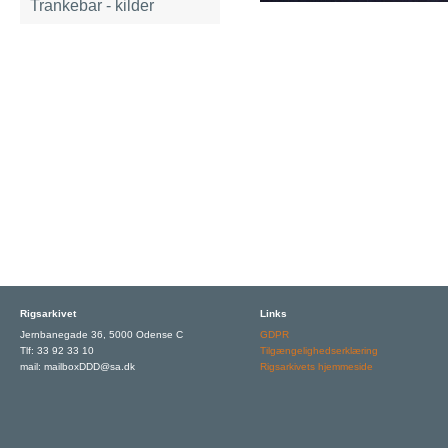
Trankebar - kilder
Rigsarkivet
Links
Jernbanegade 36, 5000 Odense C
GDPR
Tlf: 33 92 33 10
Tilgængelighedserklæring
mail: mailboxDDD@sa.dk
Rigsarkivets hjemmeside