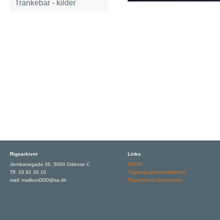
Trankebar - kilder
Rigsarkivet
Links
Jernbanegade 36, 5000 Odense C
GDPR
Tlf: 33 92 33 10
Tilgængelighedserklæring
mail: mailboxDDD@sa.dk
Rigsarkivets hjemmeside