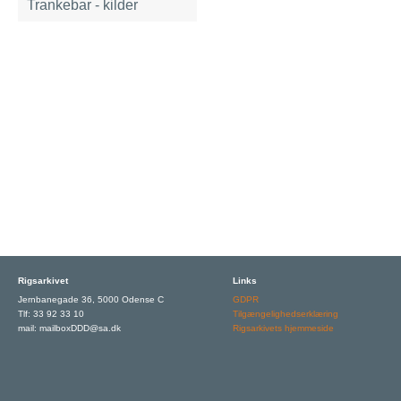
Trankebar - kilder
Rigsarkivet
Links
Jernbanegade 36, 5000 Odense C
GDPR
Tlf: 33 92 33 10
Tilgængelighedserklæring
mail: mailboxDDD@sa.dk
Rigsarkivets hjemmeside