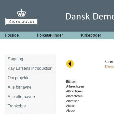
Forside
Folketællinger
Kirkebøger
Søgning
Sorter 
Eftern
Kay Larsens introduktion
Om projektet
Eft.navn
Albrechtsen
Alle fornavne
Albrechtsen
Alle efternavne
Albrechtsen
Albretsen
Trankebar
Alcock
Alcock