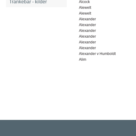
Trankebar - kilder
Alcock
Alewelt
Alewelt
Alexander
Alexander
Alexander
Alexander
Alexander
Alexander
Alexander v Humboldt
Alim
Rigsarkivet
Jernbanegade 36, 5000 Odense C
Tlf: 33 92 33 10
mail: mailboxDDD@sa.dk