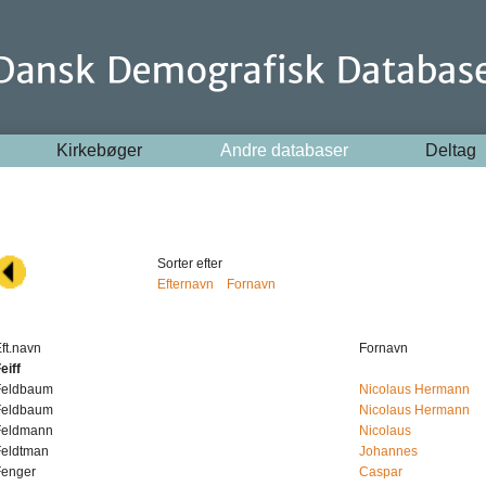
Kirkebøger
Andre databaser
Deltag
Sorter efter
Efternavn
Fornavn
ft.navn
Fornavn
eiff
Feldbaum
Nicolaus Hermann
Feldbaum
Nicolaus Hermann
Feldmann
Nicolaus
Feldtman
Johannes
Fenger
Caspar