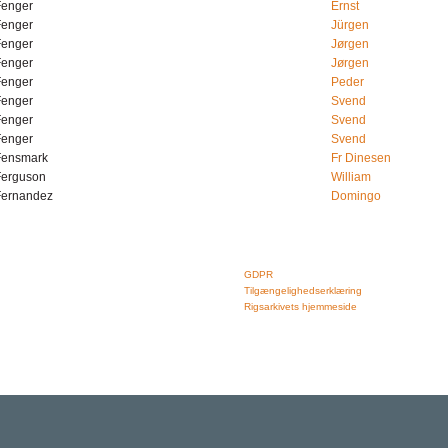
Fenger
Ernst
Fenger
Jürgen
Fenger
Jørgen
Fenger
Jørgen
Fenger
Peder
Fenger
Svend
Fenger
Svend
Fenger
Svend
Fensmark
Fr Dinesen
Ferguson
William
Fernandez
Domingo
Rigsarkivet
Links
Jernbanegade 36, 5000 Odense C
GDPR
Tlf: 33 92 33 10
Tilgængelighedserklæring
mail: mailboxDDD@sa.dk
Rigsarkivets hjemmeside