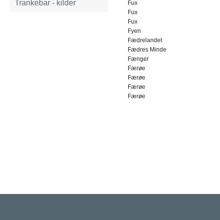
Trankebar - kilder
Fux
Fux
Fux
Fyen
Fædrelandet
Fædres Minde
Fænger
Færøe
Færøe
Færøe
Færøe
Rigsarkivet
Jernbanegade 36, 5000 Odense C
Tlf: 33 92 33 10
mail: mailboxDDD@sa.dk