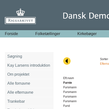
Forside
Folketællinger
Kirkebøger
Søgning
Sorter 
Eftern
Kay Larsens introduktion
Om projektet
Eft.navn
Furnie
Alle fornavne
Fursmann
Alle efternavne
Fursmann
Fursmann
Trankebar
Fursmann
Furst