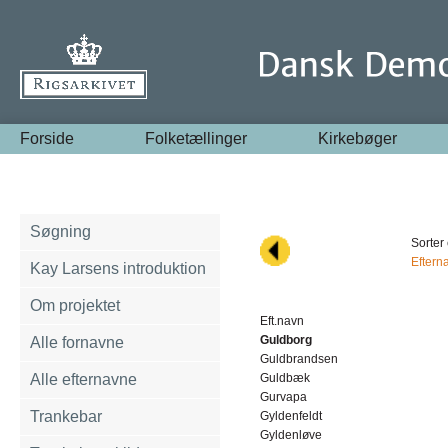
Forside
Folketællinger
Kirkebøger
Søgning
Sorter 
Eftern
Kay Larsens introduktion
Om projektet
Eft.navn
Guldborg
Alle fornavne
Guldbrandsen
Alle efternavne
Guldbæk
Gurvapa
Trankebar
Gyldenfeldt
Gyldenløve