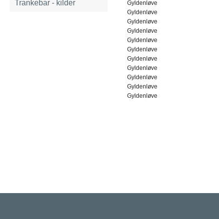
Trankebar - kilder
Gyldenløve
Gyldenløve
Gyldenløve
Gyldenløve
Gyldenløve
Gyldenløve
Gyldenløve
Gyldenløve
Gyldenløve
Gyldenløve
Gyldenløve
Rigsarkivet
Jernbanegade 36, 5000 Odense C
Tlf: 33 92 33 10
mail: mailboxDDD@sa.dk