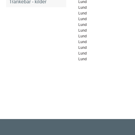
Trankebar - kilder
Lund
Lund
Lund
Lund
Lund
Lund
Lund
Lund
Lund
Lund
Lund
Rigsarkivet
Jernbanegade 36, 5000 Odense C
Tlf: 33 92 33 10
mail: mailboxDDD@sa.dk