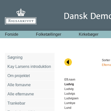
Forside
Folketællinger
Kirkebøger
Søgning
Sorter 
Eftern
Kay Larsens introduktion
Om projektet
Eft.navn
Ludvig
Alle fornavne
Ludvig
Alle efternavne
Ludvigs
Ludvigsen
Trankebar
Lumbye
Lund