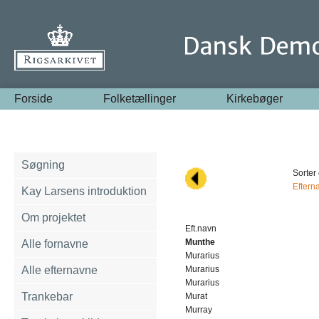
Forside
Folketællinger
Kirkebøger
Søgning
Sorter 
Eftern
Kay Larsens introduktion
Om projektet
Eft.navn
Munthe
Alle fornavne
Murarius
Alle efternavne
Murarius
Murarius
Trankebar
Murat
Murray