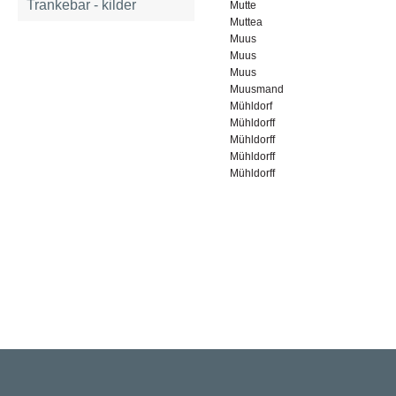
Trankebar - kilder
Mutte
Muttea
Muus
Muus
Muus
Muusmand
Mühldorf
Mühldorff
Mühldorff
Mühldorff
Mühldorff
Rigsarkivet
Jernbanegade 36, 5000 Odense C
Tlf: 33 92 33 10
mail: mailboxDDD@sa.dk