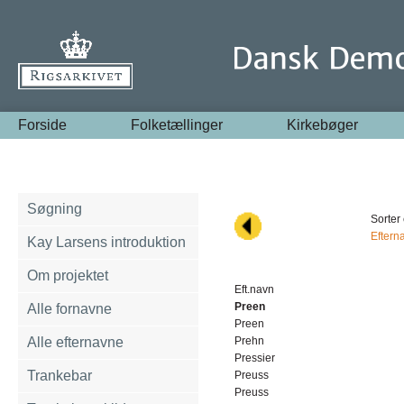
Forside
Folketællinger
Kirkebøger
Søgning
Sorter 
Eftern
Kay Larsens introduktion
Om projektet
Eft.navn
Preen
Alle fornavne
Preen
Alle efternavne
Prehn
Pressier
Trankebar
Preuss
Preuss