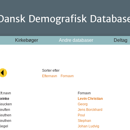
Kirkebøger
Andre databaser
Deltag
Sorter efter
Efternavn
Fornavn
ft.navn
Fornavn
Zeinke
Levin Christian
Zeucken
Georg
euften
Jens Borckhard
Zeuthen
Poul
Zeuthen
Stephan
iegel
Johan Ludvig