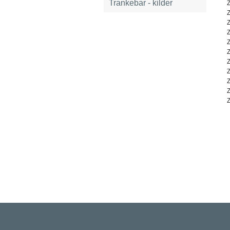
Trankebar - kilder
Z
Z