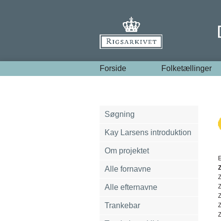
Forside
Folketællinger
Søgning
Kay Larsens introduktion
Om projektet
E
Alle fornavne
Alle efternavne
Z
Trankebar
Z