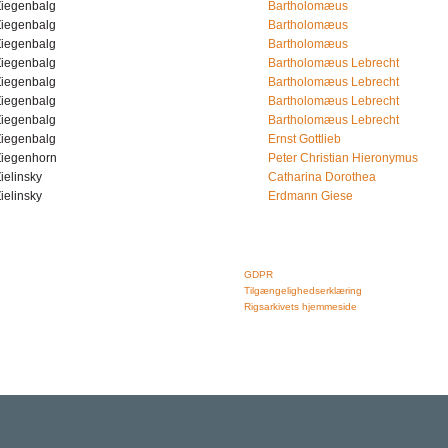
Ziegenbalg
Bartholomæus
Ziegenbalg
Bartholomæus
Ziegenbalg
Bartholomæus
Ziegenbalg
Bartholomæus Lebrecht
Ziegenbalg
Bartholomæus Lebrecht
Ziegenbalg
Bartholomæus Lebrecht
Ziegenbalg
Bartholomæus Lebrecht
Ziegenbalg
Ernst Gottlieb
Ziegenhorn
Peter Christian Hieronymus
ielinsky
Catharina Dorothea
ielinsky
Erdmann Giese
Rigsarkivet
Links
Jernbanegade 36, 5000 Odense C
GDPR
Tlf: 33 92 33 10
Tilgængelighedserklæring
mail: mailboxDDD@sa.dk
Rigsarkivets hjemmeside