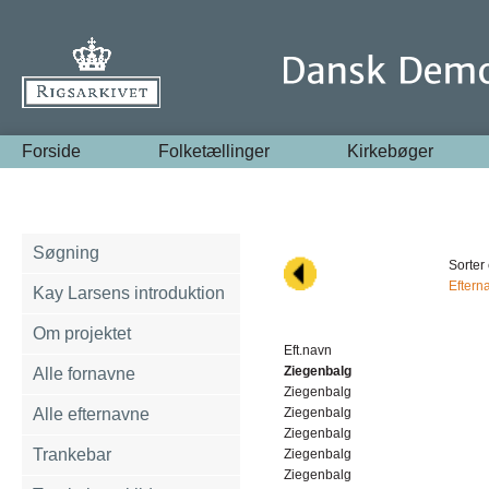
Forside
Folketællinger
Kirkebøger
Søgning
Sorter 
Eftern
Kay Larsens introduktion
Om projektet
Eft.navn
Ziegenbalg
Alle fornavne
Ziegenbalg
Alle efternavne
Ziegenbalg
Ziegenbalg
Trankebar
Ziegenbalg
Ziegenbalg