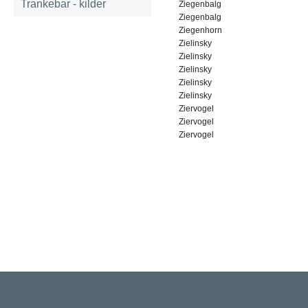
Trankebar - kilder
Ziegenbalg
Ziegenbalg
Ziegenhorn
Zielinsky
Zielinsky
Zielinsky
Zielinsky
Zielinsky
Ziervogel
Ziervogel
Ziervogel
Rigsarkivet
Jernbanegade 36, 5000 Odense C
Tlf: 33 92 33 10
mail: mailboxDDD@sa.dk