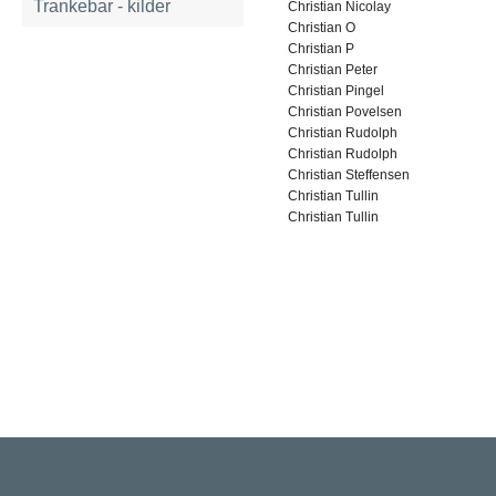
Trankebar - kilder
Christian Nicolay
Christian O
Christian P
Christian Peter
Christian Pingel
Christian Povelsen
Christian Rudolph
Christian Rudolph
Christian Steffensen
Christian Tullin
Christian Tullin
Rigsarkivet
Jernbanegade 36, 5000 Odense C
Tlf: 33 92 33 10
mail: mailboxDDD@sa.dk