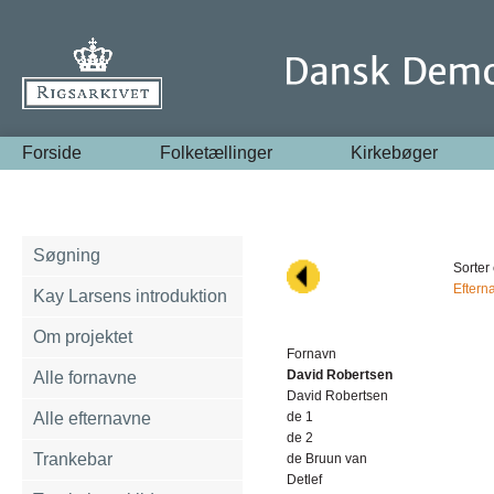
Forside
Folketællinger
Kirkebøger
Søgning
Sorter 
Eftern
Kay Larsens introduktion
Om projektet
Fornavn
David Robertsen
Alle fornavne
David Robertsen
Alle efternavne
de 1
de 2
Trankebar
de Bruun van
Detlef