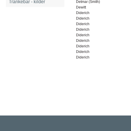
Trankebar - kilder
Detmar (Smith)
Dewitt
Diderich
Diderich
Diderich
Diderich
Diderich
Diderich
Diderich
Diderich
Diderich
Rigsarkivet
Jernbanegade 36, 5000 Odense C
Tlf: 33 92 33 10
mail: mailboxDDD@sa.dk