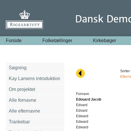
Forside
Folketællinger
Kirkebøger
Søgning
Sorter 
Eftern
Kay Larsens introduktion
Om projektet
Fornavn
Edouard Jacob
Alle fornavne
Edvard
Alle efternavne
Edvard
Edward
Trankebar
Edward
Edward