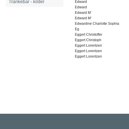
Trankebar - kilder
Edward
Edward
Edward M'
Edward M'
Edwardine Charlotte Sophia
Eg
Eggert Christoffer
Eggert Christoph
Eggert Lorentzen
Eggert Lorentzen
Eggert Lorentzen
Rigsarkivet
Jernbanegade 36, 5000 Odense C
Tlf: 33 92 33 10
mail: mailboxDDD@sa.dk