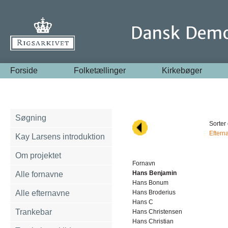
Forside
Folketællinger
Kirkebøger
Søgning
Sorter 
Eftern
Kay Larsens introduktion
Om projektet
Fornavn
Hans Benjamin
Alle fornavne
Hans Bonum
Alle efternavne
Hans Broderius
Hans C
Trankebar
Hans Christensen
Hans Christian