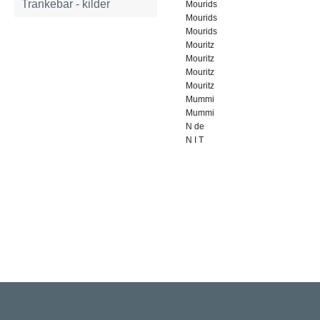
Trankebar - kilder
Mourids
Mourids
Mourids
Mouritz
Mouritz
Mouritz
Mouritz
Mummi
Mummi
N de
N I T
Rigsarkivet
Jernbanegade 36, 5000 Odense C
Tlf: 33 92 33 10
mail: mailboxDDD@sa.dk