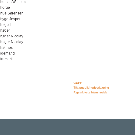
Thomas Wilhelm
Thorge
Thue Sørensen
Thyge Jesper
høge I
Thøger
høger Nicolay
høger Nicolay
Thønnes
Tidemand
irumudi
Rigsarkivet
Links
Jernbanegade 36, 5000 Odense C
GDPR
Tlf: 33 92 33 10
Tilgængelighedserklæring
mail: mailboxDDD@sa.dk
Rigsarkivets hjemmeside