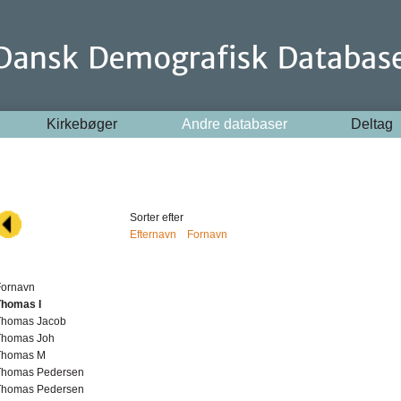
Kirkebøger
Andre databaser
Deltag
Sorter efter
Efternavn
Fornavn
Fornavn
Thomas I
Thomas Jacob
Thomas Joh
Thomas M
Thomas Pedersen
Thomas Pedersen