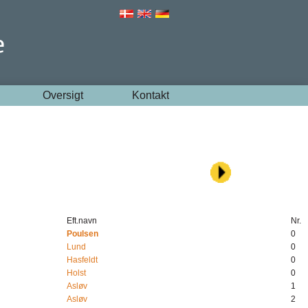
Oversigt
Kontakt
Eft.navn
Nr.
Poulsen
0
Lund
0
Hasfeldt
0
Holst
0
Asløv
1
Asløv
2