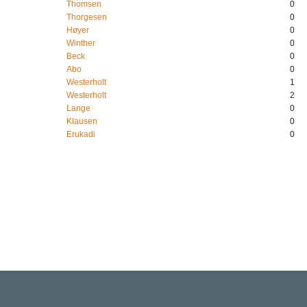
Thomsen
0
Thorgesen
0
Høyer
0
Winther
0
Beck
0
Abo
0
Westerholt
1
Westerholt
2
Lange
0
Klausen
0
Erukadi
0