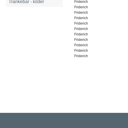
Trankebar - kilder
Friderich
Friderich
Friderich
Friderich
Friderich
Friderich
Friderich
Friderich
Friderich
Friderich
Friderich
Rigsarkivet
Jernbanegade 36, 5000 Odense C
Tlf: 33 92 33 10
mail: mailboxDDD@sa.dk