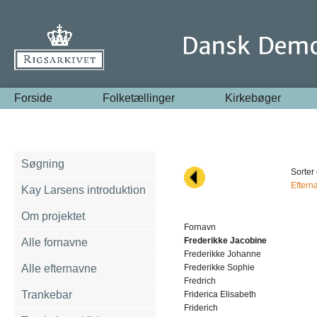
Forside
Folketællinger
Kirkebøger
Søgning
Sorter 
Eftern
Kay Larsens introduktion
Om projektet
Fornavn
Frederikke Jacobine
Alle fornavne
Frederikke Johanne
Alle efternavne
Frederikke Sophie
Fredrich
Trankebar
Friderica Elisabeth
Friderich